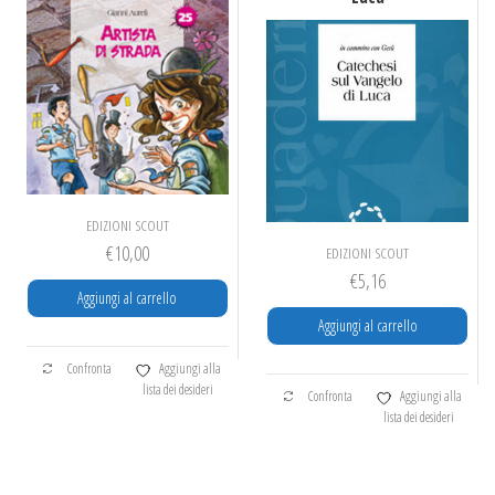
EDIZIONI SCOUT
€
10,00
EDIZIONI SCOUT
€
5,16
Aggiungi al carrello
Aggiungi al carrello
Confronta
Aggiungi alla
lista dei desideri
Confronta
Aggiungi alla
lista dei desideri