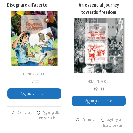
Disegnare all’aperto
An essential journey
towards freedom
EDIZIONI SCOUT
€
7,00
EDIZIONI SCOUT
€
8,00
Aggiungi al carrello
Aggiungi al carrello
Confronta
Aggiungi alla
lista dei desideri
Confronta
Aggiungi alla
lista dei desideri