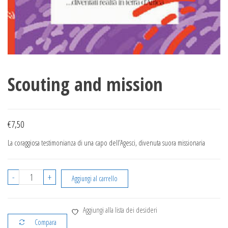
Scouting and mission
€
7,50
La coraggiosa testimonianza di una capo dell’Agesci, divenuta suora missionaria
Scouting
-
+
Aggiungi al carrello
and
mission
Aggiungi alla lista dei desideri
quantità
Compara