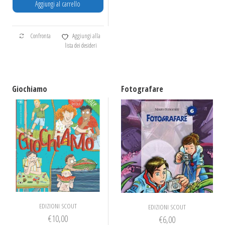
Aggiungi al carrello
Confronta
Aggiungi alla
lista dei desideri
Giochiamo
Fotografare
EDIZIONI SCOUT
EDIZIONI SCOUT
€
10,00
€
6,00