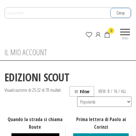
Salta
Cerca:
e
Cerca
vai
al
La
0
contenuto
nuova
MENU
zagara
IL MIO ACCOUNT
EDIZIONI SCOUT
Popolarità
Visualizzazione di 25-32 di 78 risultati
VIEW:
8
/
16
/
ALL
Filter
Quando la strada si chiama
Prima lettera di Paolo ai
Route
Corinzi