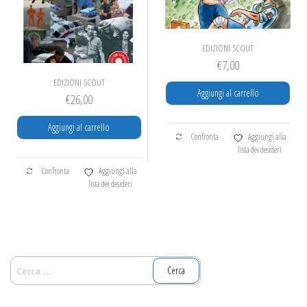
EDIZIONI SCOUT
€
7,00
EDIZIONI SCOUT
Aggiungi al carrello
€
26,00
Aggiungi al carrello
Confronta
Aggiungi alla
lista dei desideri
Confronta
Aggiungi alla
lista dei desideri
RICERCA
PER: