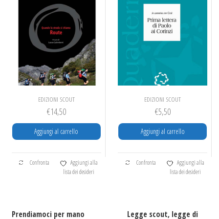
EDIZIONI SCOUT
EDIZIONI SCOUT
€
14,50
€
5,50
Aggiungi al carrello
Aggiungi al carrello
Confronta
Aggiungi alla
Confronta
Aggiungi alla
lista dei desideri
lista dei desideri
Prendiamoci per mano
Legge scout, legge di