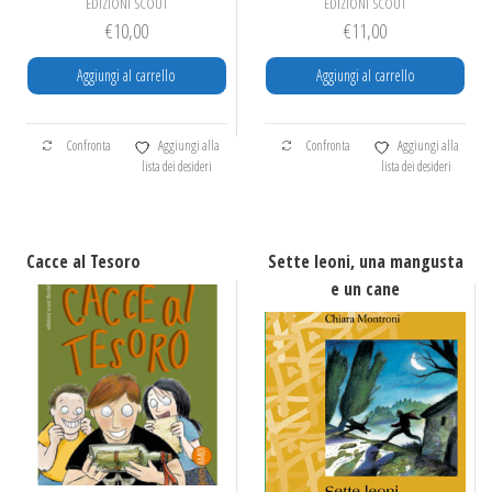
EDIZIONI SCOUT
EDIZIONI SCOUT
€
10,00
€
11,00
Aggiungi al carrello
Aggiungi al carrello
Confronta
Aggiungi alla
Confronta
Aggiungi alla
lista dei desideri
lista dei desideri
Cacce al Tesoro
Sette leoni, una mangusta
e un cane