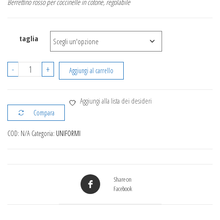
Berrettino rosso per coccinelle in cotone, regolabile
taglia
Berretto
-
+
Aggiungi al carrello
Coccinella
quantità
Aggiungi alla lista dei desideri
Compara
COD:
N/A
Categoria:
UNIFORMI
Share on
Facebook