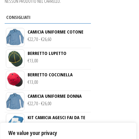
NESSUN PRODOTTO NEL CARRELLO.
prodotto
del
prodotto
CONSIGLIATI
CAMICIA UNIFORME COTONE
FASCIA
€
22,70
-
€
26,60
DI
BERRETTO LUPETTO
PREZZO:
€
13,00
DA
€22,70
BERRETTO COCCINELLA
A
€
13,00
€26,60
CAMICIA UNIFORME DONNA
FASCIA
€
22,70
-
€
26,00
DI
KIT CAMICIA AGESCI FAI DA TE
PREZZO:
€
21,00
DA
We value your privacy
€22,70