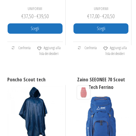
UNIFORMI
UNIFORMI
Fascia
Fascia
€
37,50
-
€
39,50
€
17,00
-
€
20,50
di
di
Scegli
Scegli
prezzo:
prezzo:
da
da
Questo
Questo
Confronta
Aggiungi alla
Confronta
Aggiungi alla
prodotto
€37,50
prodotto
€17,00
lista dei desideri
lista dei desideri
ha
ha
a
a
più
più
€39,50
€20,50
varianti.
varianti.
Le
Le
Poncho Scout tech
Zaino SEEONEE 70 Scout
opzioni
opzioni
Tech Ferrino
possono
possono
essere
essere
scelte
scelte
nella
nella
pagina
pagina
del
del