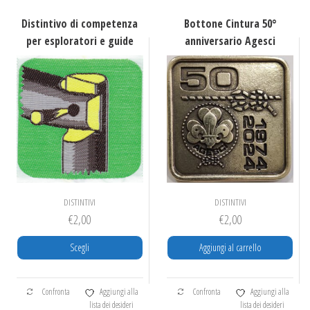
Distintivo di competenza
Bottone Cintura 50°
per esploratori e guide
anniversario Agesci
DISTINTIVI
DISTINTIVI
€
2,00
€
2,00
Scegli
Aggiungi al carrello
Questo
Confronta
Aggiungi alla
Confronta
Aggiungi alla
prodotto
lista dei desideri
lista dei desideri