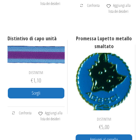
lista dei desideri
Confronta
Aggiungi alla
lista dei desideri
Distintivo di capo unità
Promessa Lupetto metallo
smaltato
DISTINTIVI
€
1,10
Scegli
Questo
Confronta
Aggiungi alla
prodotto
lista dei desideri
DISTINTIVI
ha
€
5,00
più
varianti.
Aggiungi al carrello