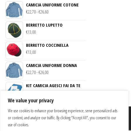
CAMICIA UNIFORME COTONE
FASCIA
€
22,70
-
€
26,60
DI
BERRETTO LUPETTO
PREZZO:
€
13,00
DA
€22,70
BERRETTO COCCINELLA
A
€
13,00
€26,60
CAMICIA UNIFORME DONNA
FASCIA
€
22,70
-
€
26,00
DI
KIT CAMICIA AGESCI FAI DA TE
PREZZO:
€
21,00
DA
We value your privacy
€22,70
A
We use cookies to enhance your browsing experience, serve personalized ads
€26,00
LA NUOVA ZAGARA – SERVIZI SOCIALI AGESCI SICILIA SOCIETA’
or content, and analyze our traffic. By clicking "Accept All", you consent to our
COOPERATIVA
use of cookies.