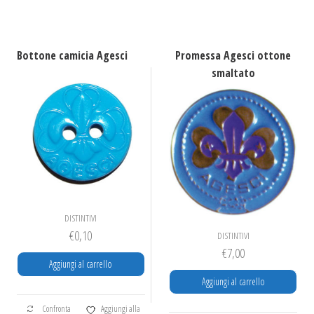
ha
più
varianti.
Le
Bottone camicia Agesci
Promessa Agesci ottone
opzioni
smaltato
possono
essere
scelte
nella
pagina
del
prodotto
DISTINTIVI
€
0,10
DISTINTIVI
€
7,00
Aggiungi al carrello
Aggiungi al carrello
Confronta
Aggiungi alla