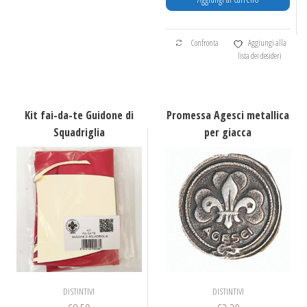
Le
opzioni
possono
Confronta
Aggiungi alla
lista dei desideri
essere
scelte
nella
pagina
Kit fai-da-te Guidone di
Promessa Agesci metallica
del
Squadriglia
per giacca
prodotto
DISTINTIVI
DISTINTIVI