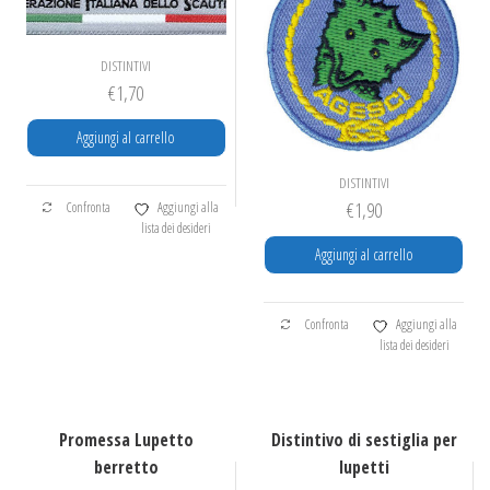
pagina
del
prodotto
DISTINTIVI
€
1,70
Aggiungi al carrello
DISTINTIVI
€
1,90
Confronta
Aggiungi alla
lista dei desideri
Aggiungi al carrello
Confronta
Aggiungi alla
lista dei desideri
Promessa Lupetto
Distintivo di sestiglia per
berretto
lupetti