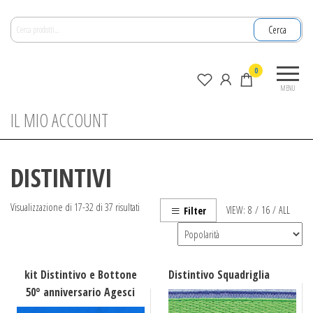
Salta
Cerca:
e
Cerca
vai
al
La
0
contenuto
nuova
MENU
zagara
IL MIO ACCOUNT
DISTINTIVI
Popolarità
Visualizzazione di 17-32 di 37 risultati
VIEW:
8
/
16
/
ALL
Filter
kit Distintivo e Bottone
Distintivo Squadriglia
50° anniversario Agesci