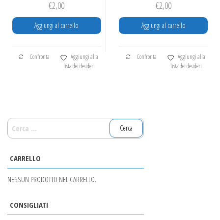
€
2,00
€
2,00
Aggiungi al carrello
Aggiungi al carrello
Confronta
Aggiungi alla
Confronta
Aggiungi alla
lista dei desideri
lista dei desideri
RICERCA
PER:
CARRELLO
NESSUN PRODOTTO NEL CARRELLO.
CONSIGLIATI