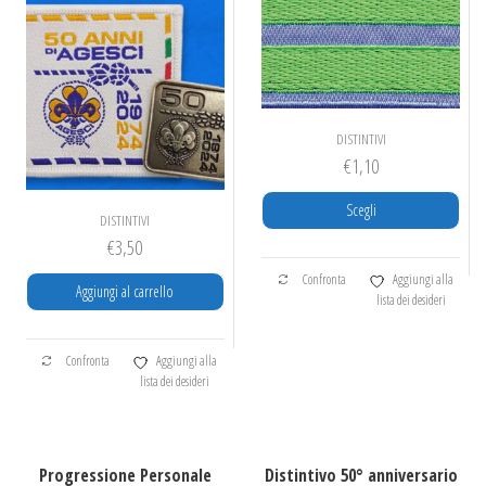
DISTINTIVI
€
1,10
Scegli
DISTINTIVI
€
3,50
Questo
Confronta
Aggiungi alla
prodotto
Aggiungi al carrello
lista dei desideri
ha
più
varianti.
Confronta
Aggiungi alla
lista dei desideri
Le
opzioni
possono
essere
Progressione Personale
Distintivo 50° anniversario