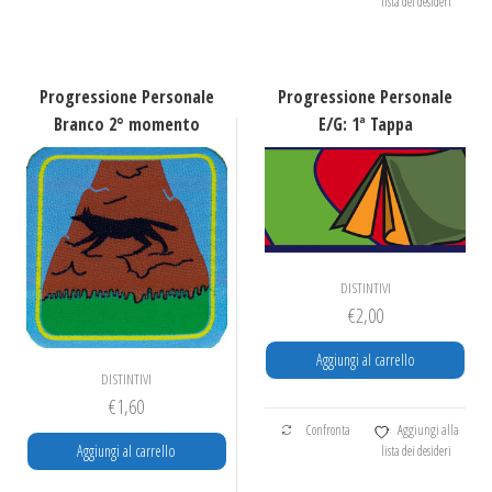
lista dei desideri
Progressione Personale
Progressione Personale
Branco 2° momento
E/G: 1ª Tappa
DISTINTIVI
€
2,00
Aggiungi al carrello
DISTINTIVI
€
1,60
Confronta
Aggiungi alla
Aggiungi al carrello
lista dei desideri