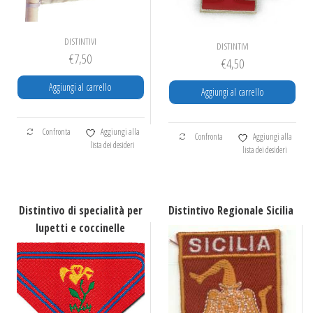
DISTINTIVI
DISTINTIVI
€
7,50
€
4,50
Aggiungi al carrello
Aggiungi al carrello
Confronta
Aggiungi alla
Confronta
Aggiungi alla
lista dei desideri
lista dei desideri
Distintivo di specialità per
Distintivo Regionale Sicilia
lupetti e coccinelle