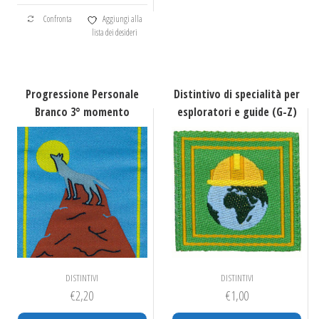
Confronta
Aggiungi alla
lista dei desideri
Progressione Personale
Distintivo di specialità per
Branco 3° momento
esploratori e guide (G-Z)
DISTINTIVI
DISTINTIVI
€
2,20
€
1,00