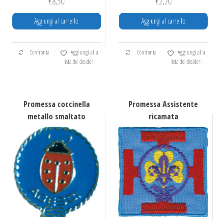
€
8,50
€
2,20
Aggiungi al carrello
Aggiungi al carrello
Confronta
Aggiungi alla
Confronta
Aggiungi alla
lista dei desideri
lista dei desideri
Promessa coccinella
Promessa Assistente
metallo smaltato
ricamata