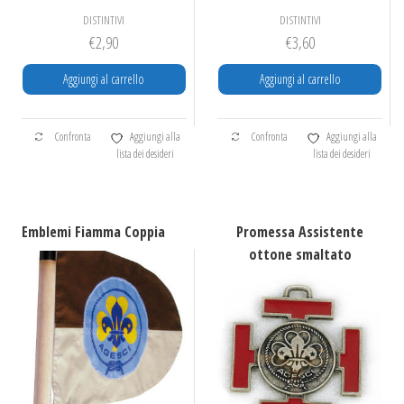
DISTINTIVI
DISTINTIVI
€
2,90
€
3,60
Aggiungi al carrello
Aggiungi al carrello
Confronta
Aggiungi alla
Confronta
Aggiungi alla
lista dei desideri
lista dei desideri
Emblemi Fiamma Coppia
Promessa Assistente
ottone smaltato