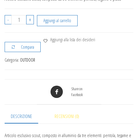
Gavetta
-
+
Aggiungi al carrello
alluminio
quantità
Aggiungi alla lista dei desideri
Compara
Categoria:
OUTDOOR
Share on
Facebook
DESCRIZIONE
RECENSIONI (0)
Articolo esclusivo scout, composto in alluminio da tre elementi: pentola, tegame e