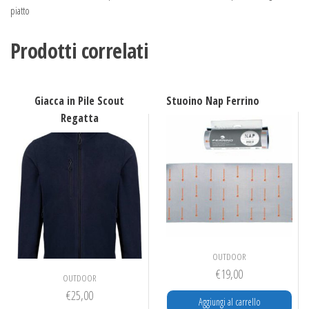
piatto
Prodotti correlati
Giacca in Pile Scout
Stuoino Nap Ferrino
Regatta
OUTDOOR
€
19,00
OUTDOOR
€
25,00
Aggiungi al carrello