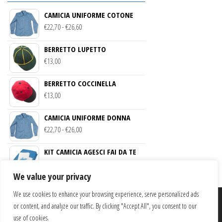
CAMICIA UNIFORME COTONE
FASCIA
€
22,70
-
€
26,60
DI
BERRETTO LUPETTO
PREZZO:
€
13,00
DA
€22,70
BERRETTO COCCINELLA
A
€
13,00
€26,60
CAMICIA UNIFORME DONNA
FASCIA
€
22,70
-
€
26,00
DI
KIT CAMICIA AGESCI FAI DA TE
PREZZO:
€
21,00
DA
We value your privacy
€22,70
A
We use cookies to enhance your browsing experience, serve personalized ads
€26,00
or content, and analyze our traffic. By clicking "Accept All", you consent to our
LA NUOVA ZAGARA – SERVIZI SOCIALI AGESCI SICILIA SOCIETA’
use of cookies.
COOPERATIVA