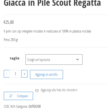
Giacca in Pile Scout Regatta
€
25,00
Il pile con zip integrale riciclato è realizzato al 100% in plastica riciclata
Peso 280 gr
taglie
Giacca
-
+
Aggiungi al carrello
in
Pile
Aggiungi alla lista dei desideri
Scout
Compara
Regatta
quantità
COD:
N/A
Categoria:
OUTDOOR