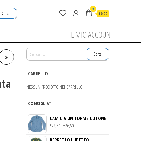
0
Cerca
€0,00
IL MIO ACCOUNT
RICERCA
PER:
CARRELLO
ata
NESSUN PRODOTTO NEL CARRELLO.
CONSIGLIATI
CAMICIA UNIFORME COTONE
FASCIA
€
22,70
-
€
26,60
DI
BERRETTO LUPETTO
PREZZO: