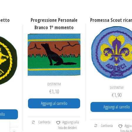
petto
Progressione Personale
Promessa Scout rica
o
Branco 1° momento
DISTINTIVI
DISTINTIVI
€
1,10
€
1,90
Aggiungi al carrello
Aggiungi al carrello
ello
Confronta
Aggiungi alla
Confronta
Aggiu
lista dei desideri
lista dei d