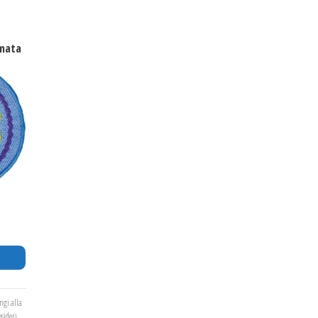
mata
ngi alla
esideri