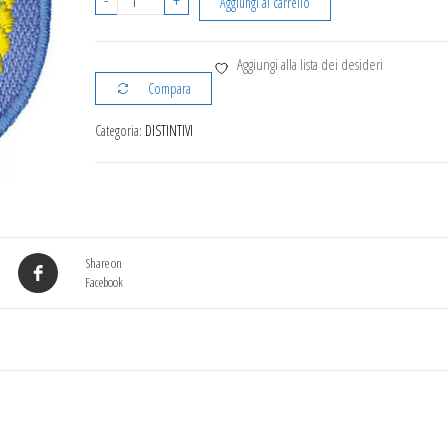
-
+
Aggiungi al carrello
Lupetto
ricamata
Aggiungi alla lista dei desideri
quantità
Compara
Categoria:
DISTINTIVI
Share on
Facebook