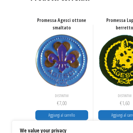
Promessa Agesci ottone
Promessa Lu
smaltato
berrett
DISTINTIVI
DISTINTIVI
€
7,00
€
1,60
Aggiungi al carrello
Aggiungi al carr
We value your privacy