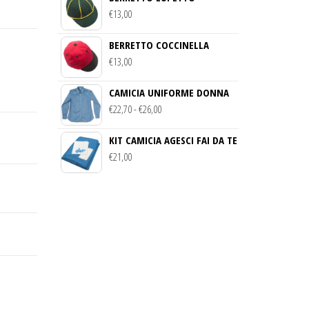
€
13,00
DA
€22,70
BERRETTO COCCINELLA
A
€
13,00
€26,60
CAMICIA UNIFORME DONNA
FASCIA
€
22,70
-
€
26,00
DI
KIT CAMICIA AGESCI FAI DA TE
PREZZO:
€
21,00
DA
€22,70
A
€26,00