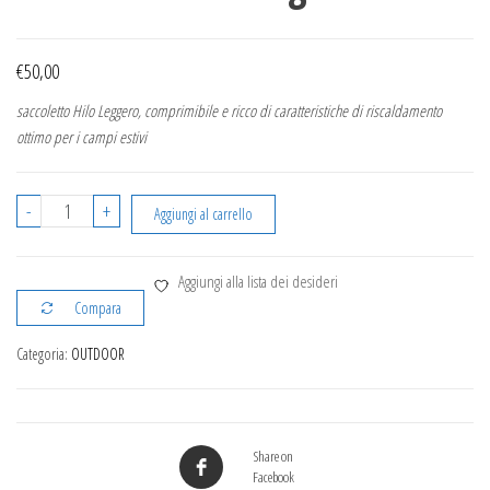
€
50,00
saccoletto Hilo Leggero, comprimibile e ricco di caratteristiche di riscaldamento
ottimo per i campi estivi
Saccoletto
-
+
Aggiungi al carrello
Hilo
Regatta
Aggiungi alla lista dei desideri
quantità
Compara
Categoria:
OUTDOOR
Share on
Facebook