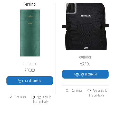
Ferrino
OUTDOOR
€
37,00
OUTDOOR
€
80,00
Aggiungi al carrello
Aggiungi al carrello
Confronta
Aggiungi alla
lista dei desideri
Confronta
Aggiungi alla
lista dei desideri