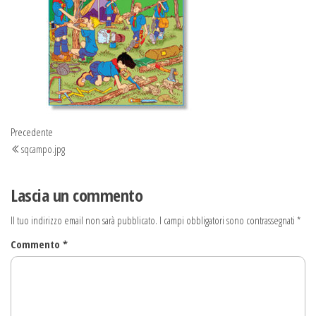
Navigazione
Articolo
Precedente
precedente
sqcampo.jpg
articoli
Lascia un commento
Il tuo indirizzo email non sarà pubblicato.
I campi obbligatori sono contrassegnati
*
Commento
*