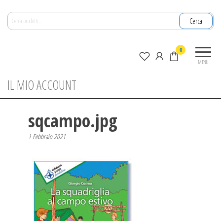
Salta
Cerca:
e
Cerca
vai
al
La
0
contenuto
nuova
MENU
zagara
IL MIO ACCOUNT
sqcampo.jpg
1 Febbraio 2021