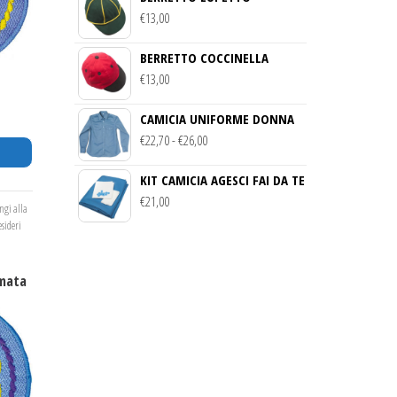
€
13,00
DA
€22,70
BERRETTO COCCINELLA
A
€
13,00
€26,60
CAMICIA UNIFORME DONNA
FASCIA
€
22,70
-
€
26,00
DI
KIT CAMICIA AGESCI FAI DA TE
PREZZO:
€
21,00
DA
ngi alla
€22,70
esideri
A
€26,00
mata