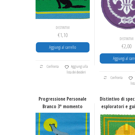
scelte
nella
pagin
del
DISTINTIVI
prodo
€
1,10
DISTINTIVI
€
2,00
Aggiungi al carrello
Aggiungi al carr
Confronta
Aggiungi alla
lista dei desideri
Confronta
list
Progressione Personale
Distintivo di spec
Branco 3° momento
esploratori e gu