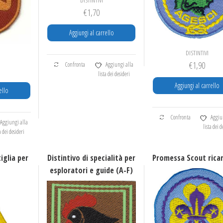
€
1,70
Aggiungi al carrello
DISTINTIVI
€
1,90
Confronta
Aggiungi alla
lista dei desideri
Aggiungi al carrello
ello
Confronta
Aggiu
Aggiungi alla
lista dei d
a dei desideri
tiglia per
Distintivo di specialità per
Promessa Scout rica
esploratori e guide (A-F)