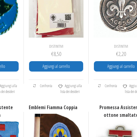
DISTINTIVI
DISTINTIVI
€
8,50
€
2,20
ello
Aggiungi al carrello
Aggiungi al carrello
Aggiungi alla
Confronta
Aggiungi alla
Confronta
Aggiu
a dei desideri
lista dei desideri
lista dei d
stente
Emblemi Fiamma Coppia
Promessa Assiste
a
ottone smaltat