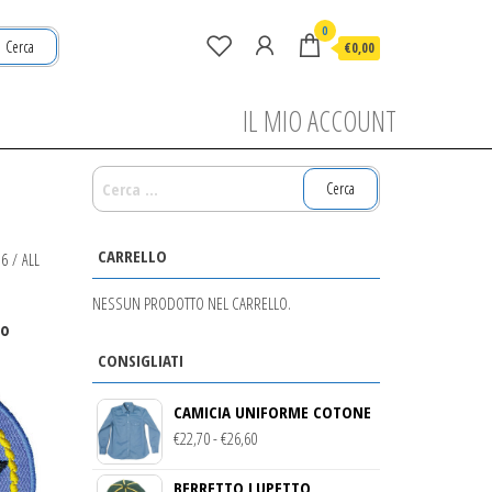
0
Cerca
€0,00
IL MIO ACCOUNT
RICERCA
PER:
CARRELLO
16
/
ALL
NESSUN PRODOTTO NEL CARRELLO.
to
CONSIGLIATI
CAMICIA UNIFORME COTONE
FASCIA
€
22,70
-
€
26,60
DI
BERRETTO LUPETTO
PREZZO: