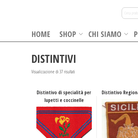
Salta
Cerca:
e
La
vai
nuova
al
HOME
SHOP
CHI SIAMO
P
contenuto
zagara
DISTINTIVI
Popolarità
Visualizzazione di 37 risultati
Distintivo di specialità per
Distintivo Regiona
lupetti e coccinelle