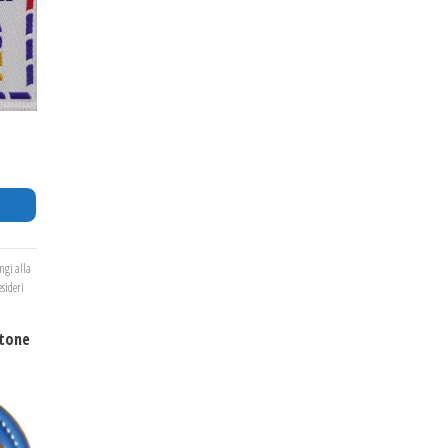
ngi alla
esideri
ttone