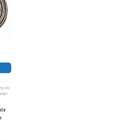
ngi alla
esideri
nte
o