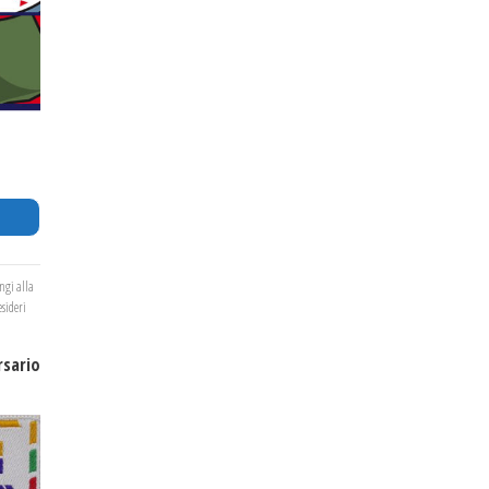
ngi alla
esideri
rsario