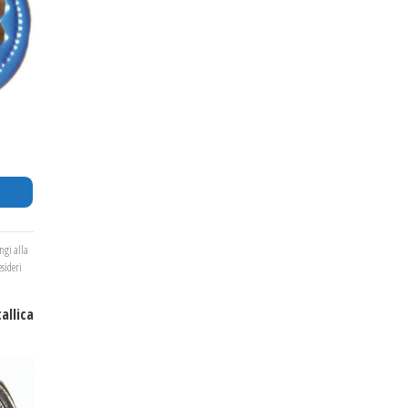
ngi alla
esideri
allica