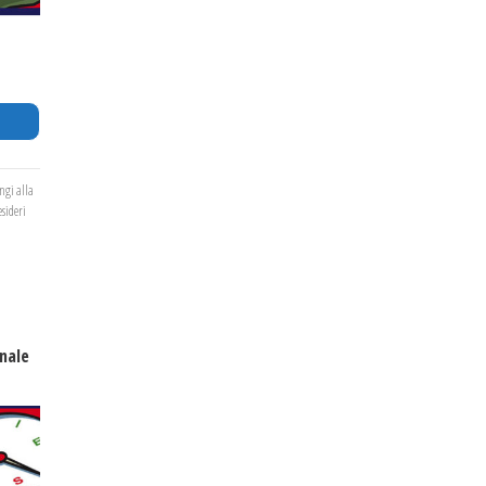
ngi alla
esideri
nale