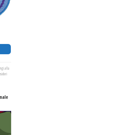
ngi alla
esideri
nale