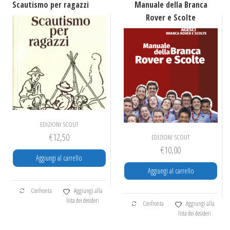
Scautismo per ragazzi
Manuale della Branca
Rover e Scolte
EDIZIONI SCOUT
€
12,50
EDIZIONI SCOUT
€
10,00
Aggiungi al carrello
Aggiungi al carrello
Confronta
Aggiungi alla
lista dei desideri
Confronta
Aggiungi alla
lista dei desideri