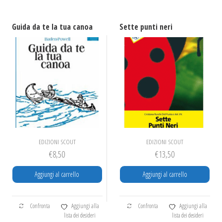
Guida da te la tua canoa
Sette punti neri
EDIZIONI SCOUT
EDIZIONI SCOUT
€
8,50
€
13,50
Aggiungi al carrello
Aggiungi al carrello
Confronta
Aggiungi alla
Confronta
Aggiungi alla
lista dei desideri
lista dei desideri