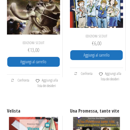
EDIZIONI SCOUT
€
6,00
EDIZIONI SCOUT
€
13,00
Aggiungi al carrello
Aggiungi al carrello
Confronta
Aggiungi alla
lista dei desideri
Confronta
Aggiungi alla
lista dei desideri
Velista
Una Promessa, tante vite