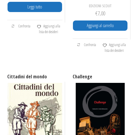
EDIZIONI SCOUT
Leggi tutto
€
7,00
Aggiungi al carrello
Confronta
Aggiungi alla
lista dei desideri
Confronta
Aggiungi alla
lista dei desideri
Cittadini del mondo
Challenge