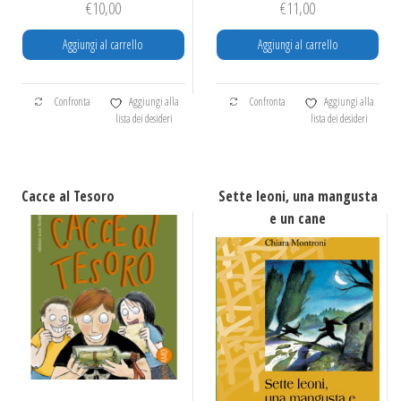
€
10,00
€
11,00
Aggiungi al carrello
Aggiungi al carrello
Confronta
Aggiungi alla
Confronta
Aggiungi alla
lista dei desideri
lista dei desideri
Cacce al Tesoro
Sette leoni, una mangusta
e un cane