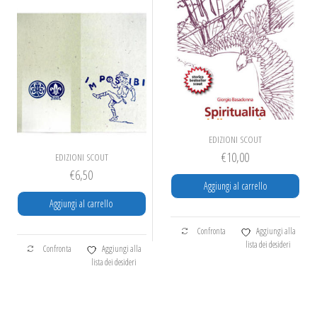
essere
scelte
nella
pagina
del
prodotto
EDIZIONI SCOUT
€
10,00
EDIZIONI SCOUT
€
6,50
Aggiungi al carrello
Aggiungi al carrello
Confronta
Aggiungi alla
lista dei desideri
Confronta
Aggiungi alla
lista dei desideri