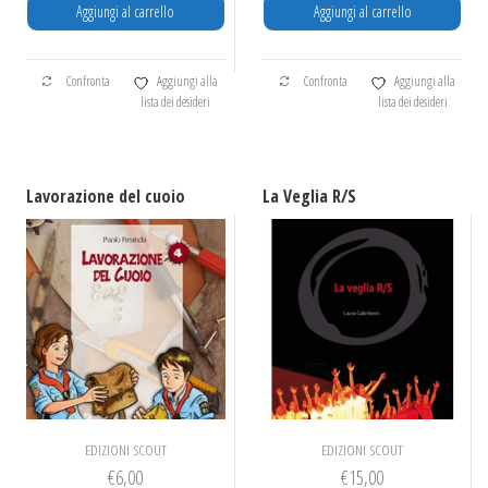
Aggiungi al carrello
Aggiungi al carrello
Confronta
Aggiungi alla
Confronta
Aggiungi alla
lista dei desideri
lista dei desideri
Lavorazione del cuoio
La Veglia R/S
EDIZIONI SCOUT
EDIZIONI SCOUT
€
6,00
€
15,00