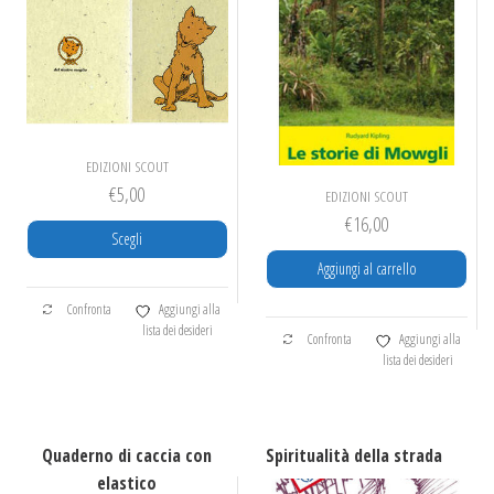
EDIZIONI SCOUT
€
5,00
EDIZIONI SCOUT
€
16,00
Scegli
Aggiungi al carrello
Questo
Confronta
Aggiungi alla
prodotto
lista dei desideri
Confronta
Aggiungi alla
ha
lista dei desideri
più
varianti.
Le
opzioni
Quaderno di caccia con
Spiritualità della strada
possono
elastico