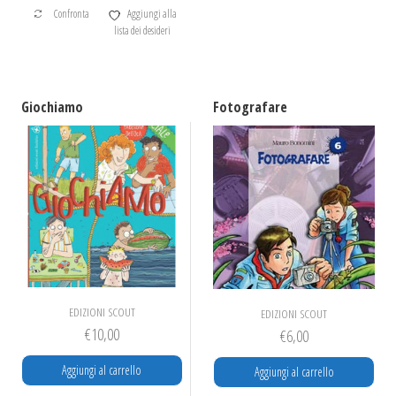
Confronta
Aggiungi alla
lista dei desideri
Giochiamo
Fotografare
EDIZIONI SCOUT
EDIZIONI SCOUT
€
10,00
€
6,00
Aggiungi al carrello
Aggiungi al carrello