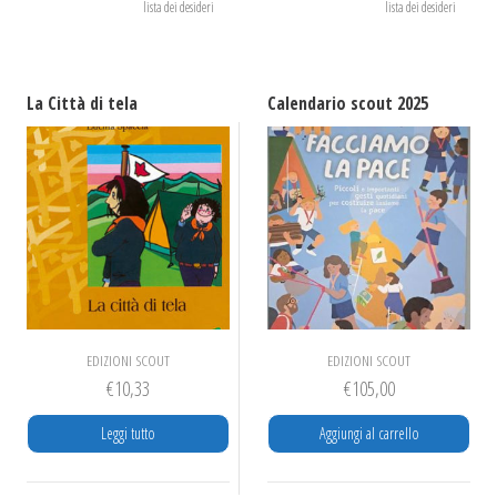
lista dei desideri
lista dei desideri
La Città di tela
Calendario scout 2025
EDIZIONI SCOUT
EDIZIONI SCOUT
€
10,33
€
105,00
Leggi tutto
Aggiungi al carrello