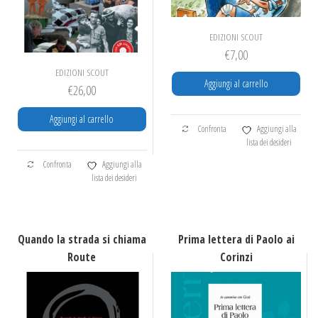
EDIZIONI SCOUT
€
7,00
EDIZIONI SCOUT
Aggiungi al carrello
€
26,00
Aggiungi al carrello
Confronta
Aggiungi alla
lista dei desideri
Confronta
Aggiungi alla
lista dei desideri
Quando la strada si chiama
Prima lettera di Paolo ai
Route
Corinzi