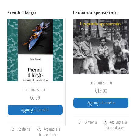
Prendi il largo
Leopardo spensierato
EDIZIONI SCOUT
€
15,00
EDIZIONI SCOUT
€
6,50
Aggiungi al carrello
Aggiungi al carrello
Confronta
Aggiungi alla
lista dei desideri
Confronta
Aggiungi alla
lista dei desideri