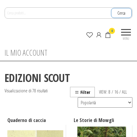
Salta
Cerca:
e
Cerca
vai
al
La
0
contenuto
nuova
MENU
zagara
IL MIO ACCOUNT
EDIZIONI SCOUT
Popolarità
Visualizzazione di 78 risultati
VIEW:
8
/
16
/
ALL
Filter
Quaderno di caccia
Le Storie di Mowgli