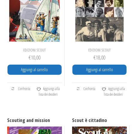
EDIZIONI SCOUT
EDIZIONI SCOUT
€
10,00
€
18,00
Aggiungi al carrello
Aggiungi al carrello
Confronta
Aggiungi alla
Confronta
Aggiungi alla
lista dei desideri
lista dei desideri
Scouting and mission
Scout è cittadino