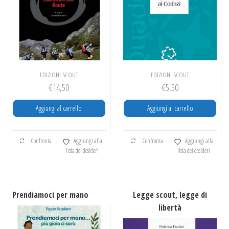
EDIZIONI SCOUT
EDIZIONI SCOUT
€
14,50
€
5,50
Aggiungi al carrello
Aggiungi al carrello
Confronta
Aggiungi alla
Confronta
Aggiungi alla
lista dei desideri
lista dei desideri
Prendiamoci per mano
Legge scout, legge di
libertà