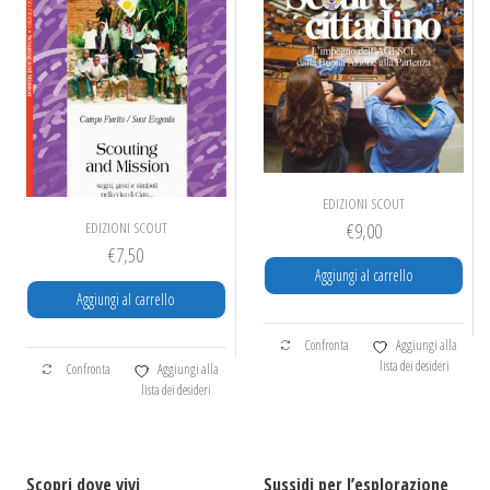
EDIZIONI SCOUT
EDIZIONI SCOUT
€
9,00
€
7,50
Aggiungi al carrello
Aggiungi al carrello
Confronta
Aggiungi alla
lista dei desideri
Confronta
Aggiungi alla
lista dei desideri
Scopri dove vivi
Sussidi per l’esplorazione