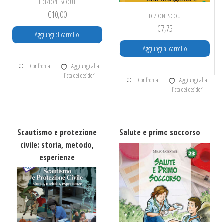
EDIZIONI SCOUT
€
10,00
EDIZIONI SCOUT
€
7,75
Aggiungi al carrello
Aggiungi al carrello
Confronta
Aggiungi alla
lista dei desideri
Confronta
Aggiungi alla
lista dei desideri
Scautismo e protezione
Salute e primo soccorso
civile: storia, metodo,
esperienze