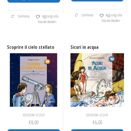
Confronta
Aggiungi alla
Confronta
Aggiungi alla
lista dei desideri
lista dei desideri
Scoprire il cielo stellato
Sicuri in acqua
EDIZIONI SCOUT
EDIZIONI SCOUT
€
8,00
€
6,00