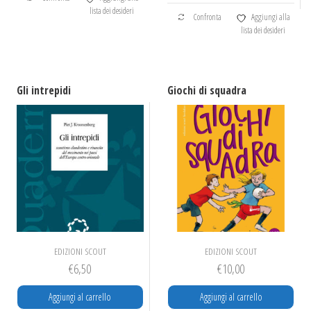
lista dei desideri
Confronta
Aggiungi alla
lista dei desideri
Gli intrepidi
Giochi di squadra
EDIZIONI SCOUT
EDIZIONI SCOUT
€
6,50
€
10,00
Aggiungi al carrello
Aggiungi al carrello