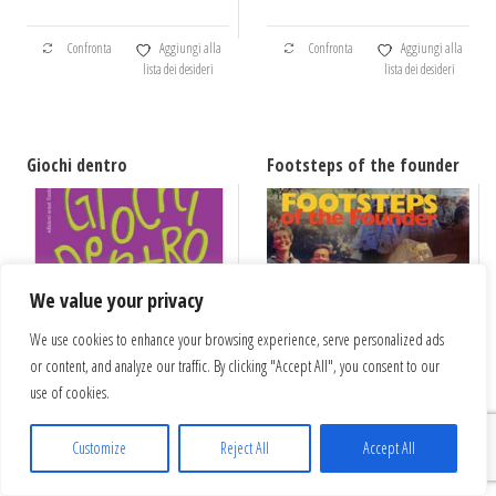
Confronta
Aggiungi alla
Confronta
Aggiungi alla
lista dei desideri
lista dei desideri
Giochi dentro
Footsteps of the founder
We value your privacy
We use cookies to enhance your browsing experience, serve personalized ads
or content, and analyze our traffic. By clicking "Accept All", you consent to our
use of cookies.
EDIZIONI SCOUT
EDIZIONI SCOUT
€
10,00
€
14,00
Customize
Reject All
Accept All
Aggiungi al carrello
Aggiungi al carrello