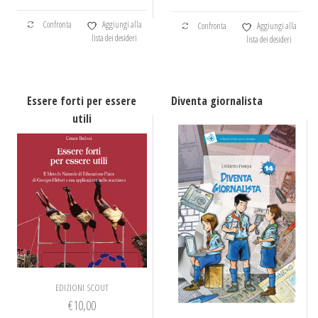
Confronta
Aggiungi alla
Confronta
Aggiungi alla
lista dei desideri
lista dei desideri
Essere forti per essere
Diventa giornalista
utili
EDIZIONI SCOUT
€
10,00